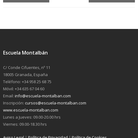
Escuela Montalbán
C/ Conde Cifuentes, nº 11
18005 Granada, España
Teléfono: +34 958 25 68 75
Móvil: +34 635 67 04 60
Email:
info@escuela-montalban.com
Inscripción:
cursos@escuela-montalban.com
www.escuela-montalban.com
Lunes a Jueves: 09.00-20.00 hrs
Viernes: 09.00-18.30 hrs
Aviso Legal
|
Política de Privacidad
|
Política de Cookies