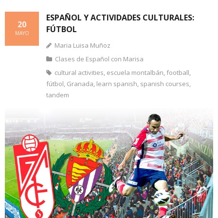
ESPAÑOL Y ACTIVIDADES CULTURALES:
20
FÚTBOL
MAYO
Maria Luisa Muñoz
Clases de Español con Marisa
cultural activities
,
escuela montalbán
,
football
,
fútbol
,
Granada
,
learn spanish
,
spanish courses
,
tandem