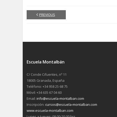
PREVIOUS
Escuela Montalbán
C/ Conde Cifuentes, nº 11
18005 Granada, España
Teléfono: +34 958 25 68 75
Móvil: +34 635 67 04 60
Email:
info@escuela-montalban.com
Inscripción:
cursos@escuela-montalban.com
www.escuela-montalban.com
Lunes a Jueves: 09.00-20.00 hrs