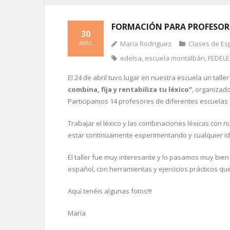
FORMACIÓN PARA PROFESOR
30
Maria Rodriguez
Clases de Es
ABRIL
edelsa
,
escuela montalbán
,
FEDELE
El 24 de abril tuvo lugar en nuestra escuela un tal
combina, fija y rentabiliza tu léxico”
, organizad
Participamos 14 profesores de diferentes escuelas
Trabajar el léxico y las combinaciones léxicas con 
estar continuamente experimentando y cualquier i
El taller fue muy interesante y lo pasamos muy bie
español, con herramientas y ejercicios prácticos q
Aquí tenéis algunas fotos!!!
María