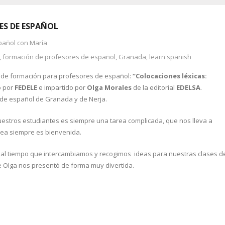
ES DE ESPAÑOL
pañol con María
,
formación de profesores de español
,
Granada
,
learn spanish
ler de formación para profesores de español:
“Colocaciones léxicas:
o por
FEDELE
e impartido por
Olga Morales
de la editorial
EDELSA
.
 de español de Granada y de Nerja.
nuestros estudiantes es siempre una tarea complicada, que nos lleva a
dea siempre es bienvenida.
n al tiempo que intercambiamos y recogimos ideas para nuestras clases d
ue Olga nos presentó de forma muy divertida.