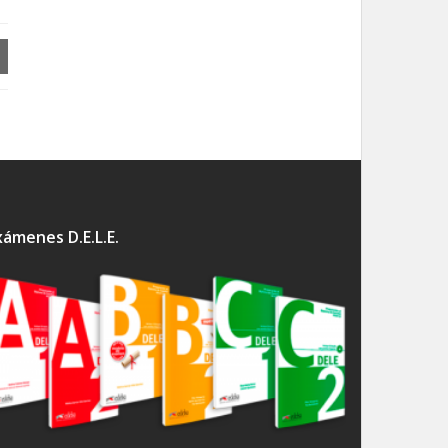
xámenes D.E.L.E.