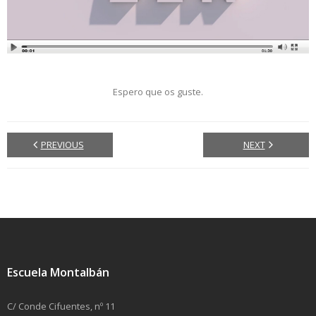
Espero que os guste.
PREVIOUS
NEXT
Escuela Montalbán
C/ Conde Cifuentes, nº 11