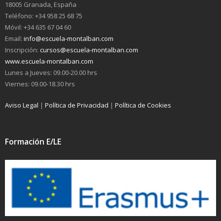
18005 Granada, España
Teléfono: +34 958 25 68 75
Móvil: +34 635 67 04 60
Email:
info@escuela-montalban.com
Inscripción:
cursos@escuela-montalban.com
www.escuela-montalban.com
Lunes a Jueves: 09.00-20.00 hrs
Viernes: 09.00-18.30 hrs
Aviso Legal
|
Política de Privacidad
|
Política de Cookies
Formación E/LE