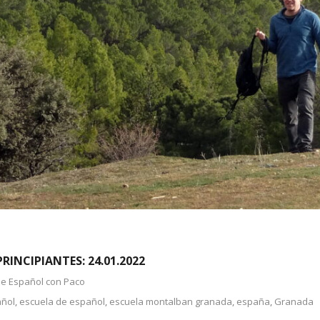
INCIPIANTES: 24.01.2022
de Español con Paco
añol
,
escuela de español
,
escuela montalban granada
,
españa
,
Granada