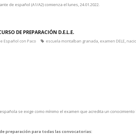
piante de español (A1/A2) comienza el lunes, 24.01.2022.
RSO DE PREPARACIÓN D.E.L.E.
de Español con Paco
escuela montalban granada
,
examen DELE
,
naci
d española se exige como mínimo el examen que acredita un conocimiento 
de preparación para todas las convocatorias: