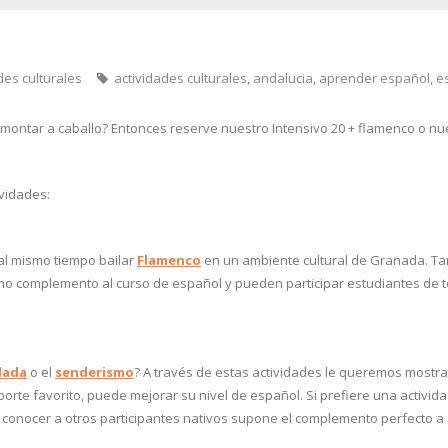
des culturales
actividades culturales
,
andalucia
,
aprender español
,
e
 montar a caballo? Entonces reserve nuestro Intensivo 20 + flamenco o nue
ividades:
l mismo tiempo bailar
Flamenco
en un ambiente cultural de Granada. Tam
mo complemento al curso de español y pueden participar estudiantes de t
lada
o el
senderismo
? A través de estas actividades le queremos mostrar
porte favorito, puede mejorar su nivel de español. Si prefiere una activi
e conocer a otros participantes nativos supone el complemento perfecto a