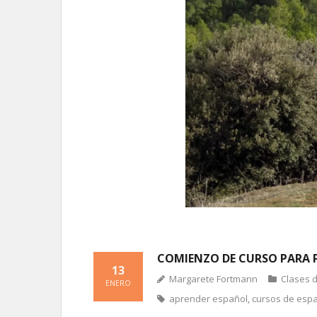
COMIENZO DE CURSO PARA PR
13
Margarete Fortmann
Clases 
ENERO
aprender español
,
cursos de esp