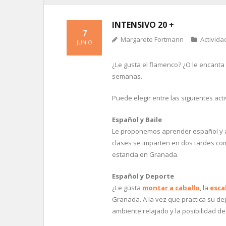
INTENSIVO 20 +
7
Margarete Fortmann
Activida
JUNIO
¿Le gusta el flamenco? ¿O le encanta
semanas.
Puede elegir entre las siguientes act
Español y Baile
Le proponemos aprender español y a
clases se imparten en dos tardes co
estancia en Granada.
Español y Deporte
¿Le gusta
montar a caballo
, la
esca
Granada. A la vez que practica su de
ambiente relajado y la posibilidad d