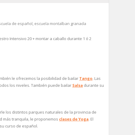
scuela de español
,
escuela montalban granada
stro Intensivo 20 + montar a caballo durante 1 ó 2
bién le ofrecemos la posibilidad de bailar
Tango
. Las
odos los niveles. También puede bailar
Salsa
durante su
le los distintos parques naturales de la provincia de
dad más tranquila, le proponemos
clases de Yoga
. El
 su curso de español.