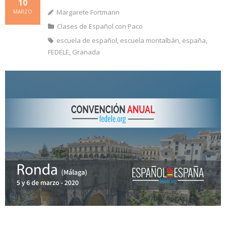
10
Margarete Fortmann
MARZO
Clases de Español con Paco
escuela de español
,
escuela montalbán
,
españa
,
FEDELE
,
Granada