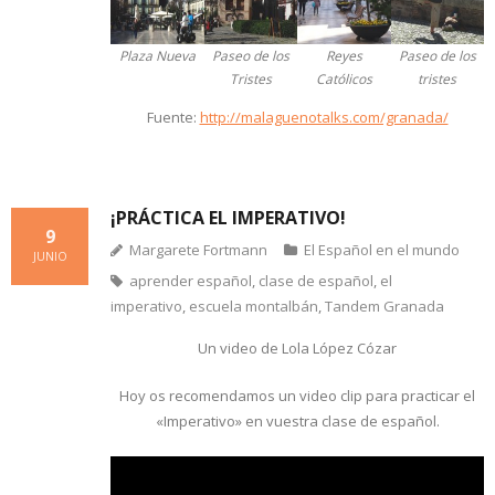
Plaza Nueva
Paseo de los
Reyes
Paseo de los
Tristes
Católicos
tristes
Fuente:
http://malaguenotalks.com/granada/
¡PRÁCTICA EL IMPERATIVO!
9
Margarete Fortmann
El Español en el mundo
JUNIO
aprender español
,
clase de español
,
el
imperativo
,
escuela montalbán
,
Tandem Granada
Un video de Lola López Cózar
Hoy os recomendamos un video clip para practicar el
«Imperativo» en vuestra clase de español.