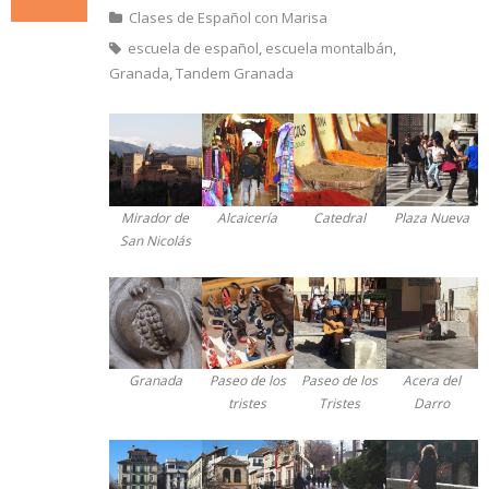
Clases de Español con Marisa
escuela de español
,
escuela montalbán
,
Granada
,
Tandem Granada
Mirador de
Alcaicería
Catedral
Plaza Nueva
San Nicolás
Granada
Paseo de los
Paseo de los
Acera del
tristes
Tristes
Darro