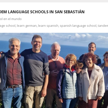
EM LANGUAGE SCHOOLS IN SAN SEBASTIÁN
ñol en el mundo
age school
,
learn german
,
learn spanish
,
spanish language school
,
tandem