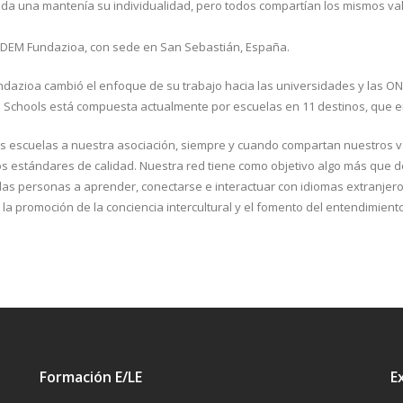
ada una mantenía su individualidad, pero todos compartían los mismos v
NDEM Fundazioa, con sede en San Sebastián, España.
dazioa cambió el enfoque de su trabajo hacia las universidades y las 
 Schools está compuesta actualmente por escuelas en 11 destinos, que 
s escuelas a nuestra asociación, siempre y cuando compartan nuestros va
os estándares de calidad. Nuestra red tiene como objetivo algo más que 
 las personas a aprender, conectarse e interactuar con idiomas extranjeros
la promoción de la conciencia intercultural y el fomento del entendimiento
Formación E/LE
E