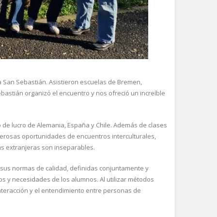
 San Sebastián. Asistieron escuelas de Bremen,
stián organizó el encuentro y nos ofreció un increíble
e lucro de Alemania, España y Chile. Además de clases
erosas oportunidades de encuentros interculturales,
as extranjeras son inseparables.
 sus normas de calidad, definidas conjuntamente y
os y necesidades de los alumnos. Al utilizar métodos
nteracción y el entendimiento entre personas de