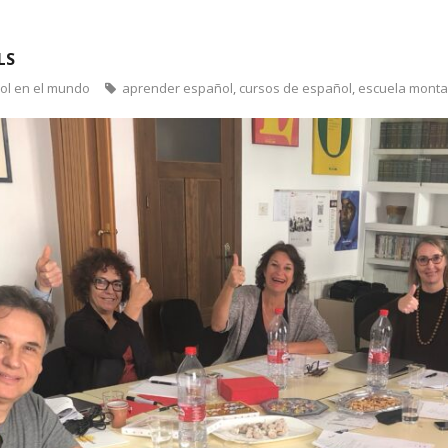
LS
ñol en el mundo
aprender español
,
cursos de español
,
escuela monta