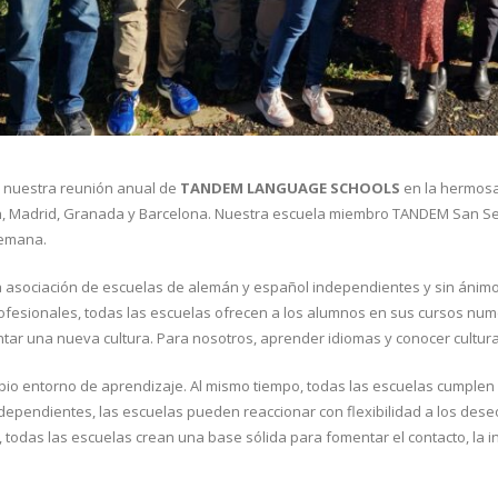
 nuestra reunión anual de
TANDEM LANGUAGE SCHOOLS
en la hermosa
h, Madrid, Granada y Barcelona. Nuestra escuela miembro TANDEM San Seba
semana.
ciación de escuelas de alemán y español independientes y sin ánimo d
ofesionales, todas las escuelas ofrecen a los alumnos en sus cursos num
tar una nueva cultura. Para nosotros, aprender idiomas y conocer cultur
pio entorno de aprendizaje. Al mismo tiempo, todas las escuelas cumplen
dependientes, las escuelas pueden reaccionar con flexibilidad a los dese
odas las escuelas crean una base sólida para fomentar el contacto, la i