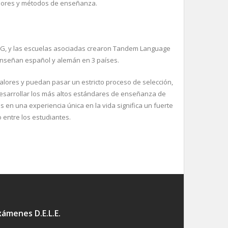
alores y métodos de enseñanza.
ONG, y las escuelas asociadas crearon Tandem Language
enseñan español y alemán en 3 países.
lores y puedan pasar un estricto proceso de selección,
desarrollar los más altos estándares de enseñanza de
 en una experiencia única en la vida significa un fuerte
 entre los estudiantes.
xámenes D.E.L.E.