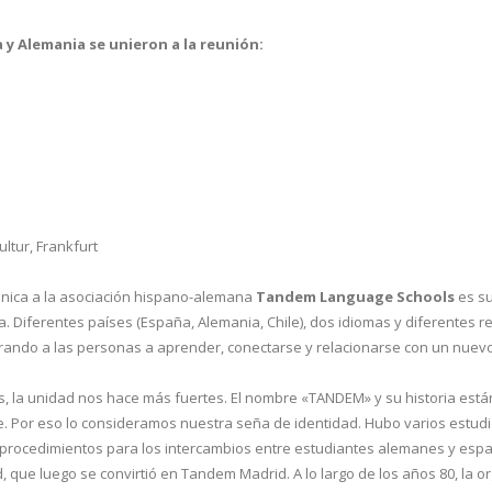
 y Alemania se unieron a la reunión:
ltur, Frankfurt
 única a la asociación hispano-alemana
Tandem Language Schools
es su
. Diferentes países (España, Alemania, Chile), dos idiomas y diferentes r
irando a las personas a aprender, conectarse y relacionarse con un nuevo
 la unidad nos hace más fuertes. El nombre «TANDEM» y su historia está
 Por eso lo consideramos nuestra seña de identidad. Hubo varios estudi
s procedimientos para los intercambios entre estudiantes alemanes y espa
 que luego se convirtió en Tandem Madrid. A lo largo de los años 80, la o