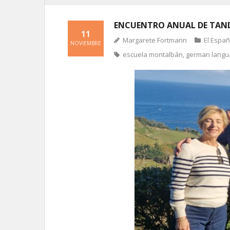
ENCUENTRO ANUAL DE TAND
11
Margarete Fortmann
El Espa
NOVIEMBRE
escuela montalbán
,
german langu