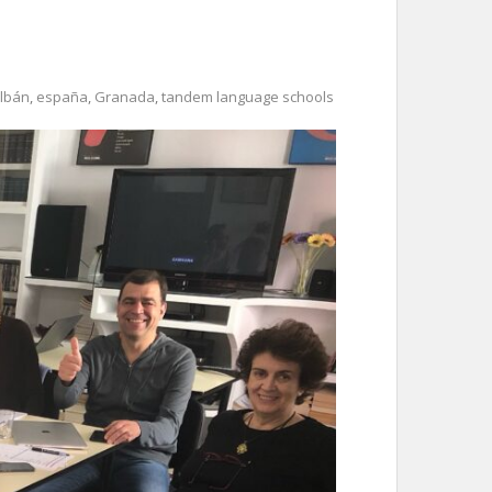
lbán
,
españa
,
Granada
,
tandem language schools