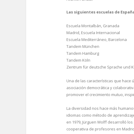
Las siguientes escuelas de España
Escuela Montalbán, Granada
Madrid, Escuela Internacional
Escuela Mediterráneo, Barcelona
Tandem München
Tandem Hamburg
Tandem Köln
Zentrum für deutsche Sprache und Ku
Una de las características que hace
asociación democrática y colaborativa
promover el crecimiento mutuo, insp
La diversidad nos hace más humanos,
idiomas como método de aprendizaje.
en 1979, Jürguen Wolff desarrolló lo
cooperativa de profesores en Madrid,