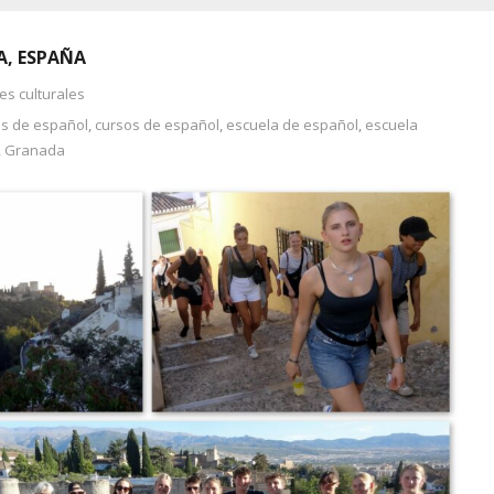
A, ESPAÑA
es culturales
es de español
,
cursos de español
,
escuela de español
,
escuela
,
Granada