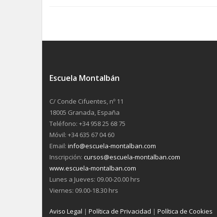
Escuela Montalbán
C/ Conde Cifuentes, nº 11
18005 Granada, España
Teléfono: +34 958 25 68 75
Móvil: +34 635 67 04 60
Email:
info@escuela-montalban.com
Inscripción:
cursos@escuela-montalban.com
www.escuela-montalban.com
Lunes a Jueves: 09.00-20.00 hrs
Viernes: 09.00-18.30 hrs
Aviso Legal
|
Política de Privacidad
|
Política de Cookies