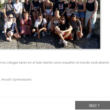
enos colegas tanto en el lado danés como español, el mundo está abierto 
St. Knud’s Gymnasium)
NEXT