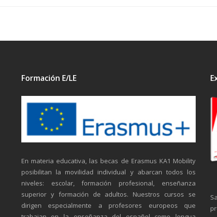
Formación E/LE
E
En materia educativa, las becas de Erasmus KA1 Mobility
posibilitan la movilidad individual y abarcan todos los
niveles: escolar, formación profesional, enseñanza
superior y formación de adultos. Nuestros cursos se
Sa
dirigen especialmente a profesores europeos que
pr
trabajan en la enseñanza del español como lengua