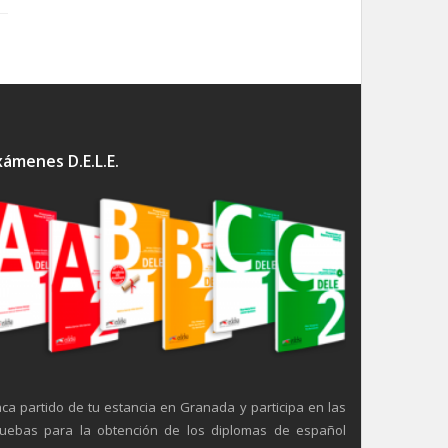
xámenes D.E.L.E.
ca partido de tu estancia en Granada y participa en las
uebas para la obtención de los diplomas de español