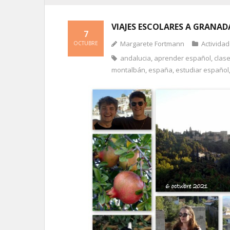
VIAJES ESCOLARES A GRANAD
7
Margarete Fortmann
Actividad
OCTUBRE
andalucia
,
aprender español
,
clas
montalbán
,
españa
,
estudiar español