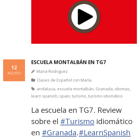
ESCUELA MONTALBÁN EN TG7
12
Maria Rodriguez
AGOSTO
Clases de Español con María
andalucia
,
escuela montalbán
,
Granada
,
idiomas
,
learn spanish
,
spain
,
turismo
,
turismo idiomático
La escuela en TG7. Review
sobre el
#Turismo
idiomático
en
#Granada
.
#LearnSpanish