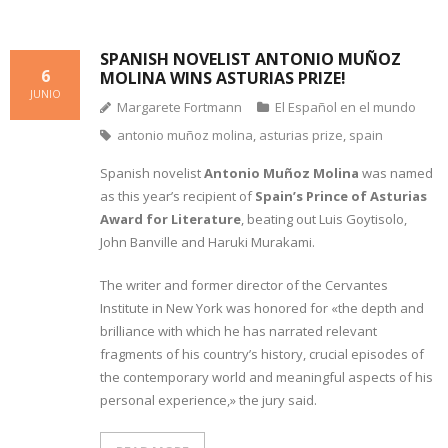
SPANISH NOVELIST ANTONIO MUÑOZ
6
MOLINA WINS ASTURIAS PRIZE!
JUNIO
Margarete Fortmann
El Español en el mundo
antonio muñoz molina
,
asturias prize
,
spain
Spanish novelist
Antonio Muñoz Molina
was named
as this year’s recipient of
Spain’s Prince of Asturias
Award for Literature
, beating out Luis Goytisolo,
John Banville and Haruki Murakami.
The writer and former director of the Cervantes
Institute in New York was honored for «the depth and
brilliance with which he has narrated relevant
fragments of his country’s history, crucial episodes of
the contemporary world and meaningful aspects of his
personal experience,» the jury said.