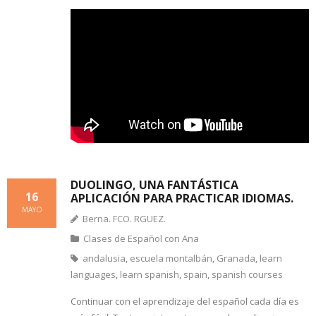
DUOLINGO, UNA FANTÁSTICA
16
APLICACIÓN PARA PRACTICAR IDIOMAS.
MAYO
Berna. FCO. RGUEZ.
Clases de Español con Ana
andalusia
,
escuela montalbán
,
Granada
,
learn
languages
,
learn spanish
,
spain
,
spanish courses
Continuar con el aprendizaje del español cada día es