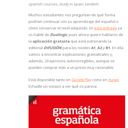
spanish courses
,
study in spain
,
tandem
Muchos estudiantes nos preguntan de qué forma
podrían continuar con su aprendizaje del español o
cómo conservar el nivel adquirido. En
esta entrada
ya
os hablé de
Duolingo
, pues ahora quiero hablaros de
la
aplicación gratuita
que está estrenando la
editorial
DIFUSIÓN
para los niveles
A1
,
A2
y
B1
. En ella
vamos a encontrar explicaciones gramaticales y,
además, 29 ejercicios autocorregibles, aunque se
pueden comprar más a un precio muy razonable.
Está disponible tanto en
Google Play
como en
itunes
.
Echadle un vistazo a ver qué os parece.