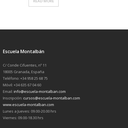
READ MORE
Escuela Montalbán
C/ Conde Cifuentes, nº 11
18005 Granada, España
Teléfono: +34 958 25 68 75
Móvil: +34 635 67 04 60
Email:
info@escuela-montalban.com
Inscripción:
cursos@escuela-montalban.com
www.escuela-montalban.com
Lunes a Jueves: 09.00-20.00 hrs
Viernes: 09.00-18.30 hrs